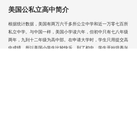
美国公私立高中简介
根据统计数据，美国有两万六千多所公立中学和近一万零七百所
私立中学。与中国一样，美国小学读六年，但初中只有七八年级
两年，九到十二年级为高中部。在申请大学时，学生只用提交高
中成绩，所以美国小学生比较快乐。到了初中，学生开始培养兴
趣，进入高中，竞争就开始了。 常听说大陆家长和学生说在美
国读高中轻松，我不知道这是从何而来？也许是中国学生和家长
参加美国夏令营的感受吧！好高中读起来有趣但不轻松呵！这里
借用两所著名中学简单介绍一下美国中学的特色。
[+]
Contact Us
Address: 349 Centre Street, Jamaica Plain, Ma 02130
USA
Phone: 617 861 7767